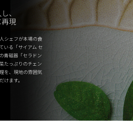
入し、
に再現
人シェフが本場の食
ている「サイアム セ
の青磁器「セラドン
菜たっぷりのチェン
理を、現地の雰囲気
だけます。