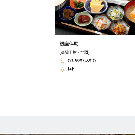
銀座伴助
[高級干物・地酒]
03-5925-8210
14F