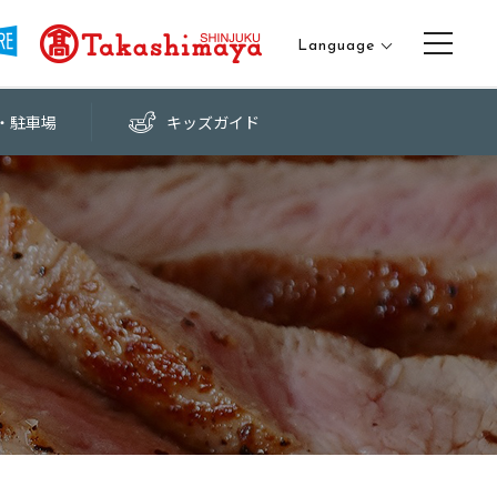
Language
日本語
・
駐車場
キッズ
ガイド
English
中文（繁体字）
中文（簡体字）