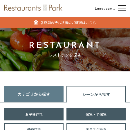
Language
日本語
各店舗の待ち状況のご確認はこちら
English
中文（繁体字）
RESTAURANT
中文（簡体字）
レストランを探す
カテゴリから探す
シーンから探す
お子様連れ
個室・半個室
予約可能
テラスがある