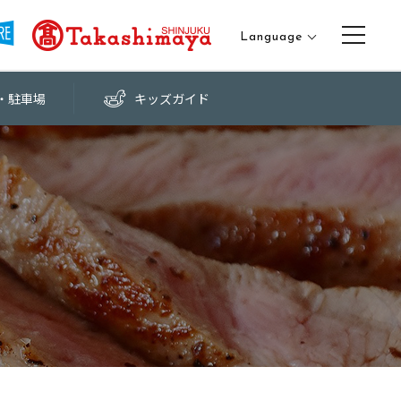
Language
日本語
・
駐車場
キッズ
ガイド
English
中文（繁体字）
中文（簡体字）