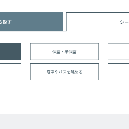
ら探す
シー
個室・半個室
電車やバスを眺める