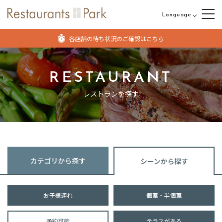
Language
日本語
各店舗の待ち状況のご確認はこちら
English
中文（繁体字）
RESTAURANT
中文（簡体字）
レストランを探す
カテゴリから探す
シーンから探す
お子様連れ
個室・半個室
予約可能
テラスがある