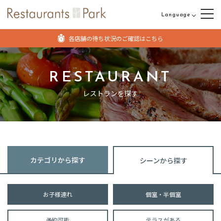
Language
日本語
各店舗の待ち状況のご確認はこちら
English
中文（繁体字）
RESTAURANT
中文（簡体字）
レストランを探す
カテゴリから探す
シーンから探す
お子様連れ
個室・半個室
予約可能
テラスがある