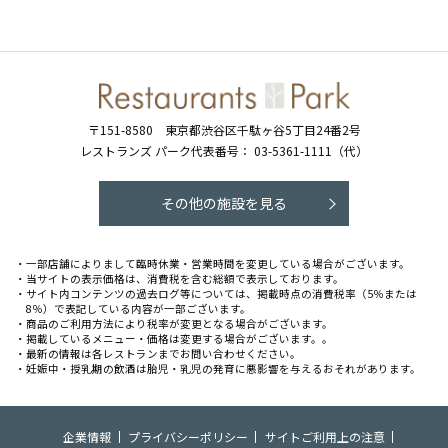
〒151-8580
東京都渋谷区千駄ヶ谷5丁目24番2号
レストランズ パーク代表番号：
03-5361-1111（代）
その他の施設を見る
・一部店舗によりまして臨時休業・営業時間を変更している場合がございます。
・当サイトの表示価格は、消費税を含む総額で表示しております。
・サイト内コンテンツの過去ログ等については、掲載時点の消費税率（5％または
8％）で表記している内容が一部ございます。
・商品のご利用方法により税率が変更となる場合がございます。
・掲載しているメニュー・価格は変更する場合がございます。。
・最新の情報は各レストランまでお問い合わせください。
・妊娠中・授乳期の飲酒は胎児・乳児の発育に悪影響を与えるおそれがあります。
企業情報
プライバシーポリシー
サイトご利用上の注意