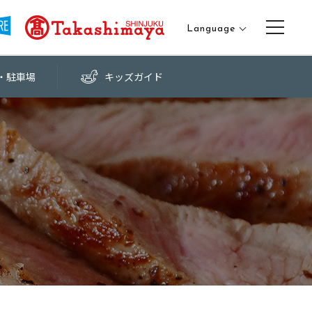
Language
日本語
・
駐車場
キッズ
ガイド
English
中文（繁体字）
中文（簡体字）