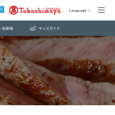
Language
日本語
・
駐車場
キッズ
ガイド
English
中文（繁体字）
中文（簡体字）