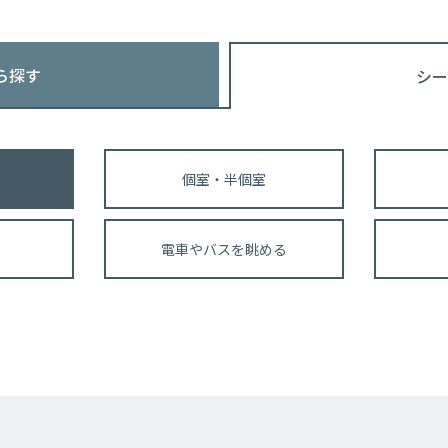
ら探す
シー
個室・半個室
電車やバスを眺める