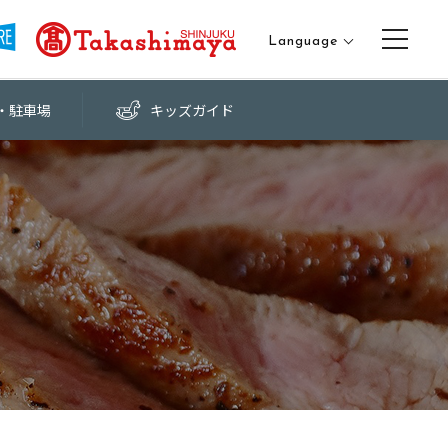
Language
日本語
・
駐車場
キッズ
ガイド
English
中文（繁体字）
中文（簡体字）