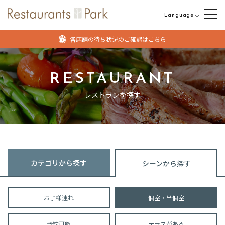
Language
日本語
各店舗の待ち状況のご確認はこちら
English
中文（繁体字）
RESTAURANT
中文（簡体字）
レストランを探す
カテゴリから探す
シーンから探す
お子様連れ
個室・半個室
予約可能
テラスがある