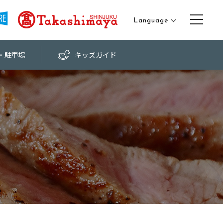
Language
日本語
・
駐車場
キッズ
ガイド
English
中文（繁体字）
中文（簡体字）