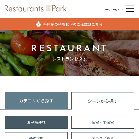
Language
日本語
各店舗の待ち状況のご確認はこちら
English
中文（繁体字）
RESTAURANT
中文（簡体字）
レストランを探す
カテゴリから探す
シーンから探す
お子様連れ
個室・半個室
予約可能
テラスがある