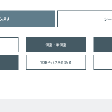
ら探す
シー
個室・半個室
電車やバスを眺める