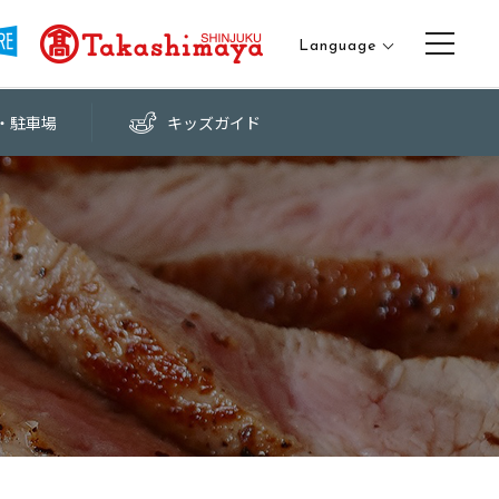
Language
日本語
・
駐車場
キッズ
ガイド
English
中文（繁体字）
中文（簡体字）