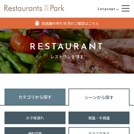
Language
日本語
各店舗の待ち状況のご確認はこちら
English
中文（繁体字）
RESTAURANT
中文（簡体字）
レストランを探す
カテゴリから探す
シーンから探す
お子様連れ
個室・半個室
予約可能
テラスがある