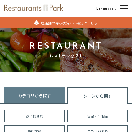
Language
日本語
各店舗の待ち状況のご確認はこちら
English
中文（繁体字）
RESTAURANT
中文（簡体字）
レストランを探す
カテゴリから探す
シーンから探す
お子様連れ
個室・半個室
予約可能
テラスがある