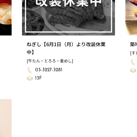
ねぎし【6月1日（月）より改装休業
築
中】
[す
[牛たん・とろろ・麦めし]
03-3227-3281
13F