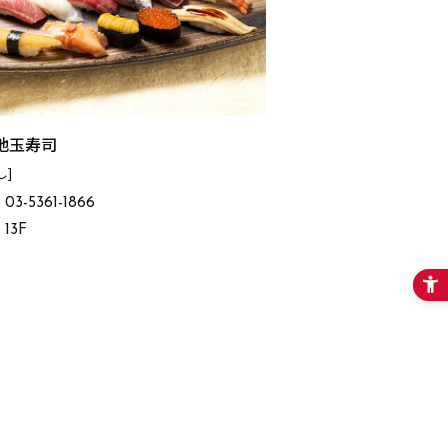
地玉寿司
し]
03-5361-1866
13F