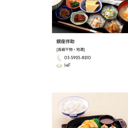
銀座伴助
[高級干物・地酒]
03-5925-8210
14F