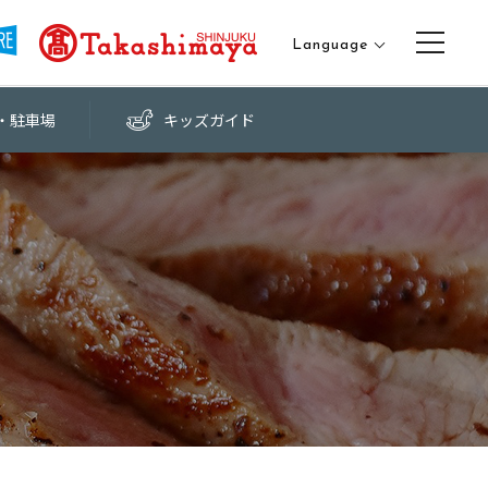
Language
日本語
・
駐車場
キッズ
ガイド
English
中文（繁体字）
中文（簡体字）