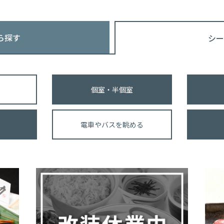
ら探す
シー
個室・半個室
電車やバスを眺める