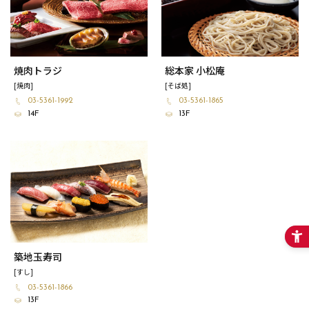
焼肉トラジ
総本家 小松庵
[焼肉]
[そば処]
03-5361-1992
03-5361-1865
14F
13F
築地玉寿司
[すし]
03-5361-1866
13F