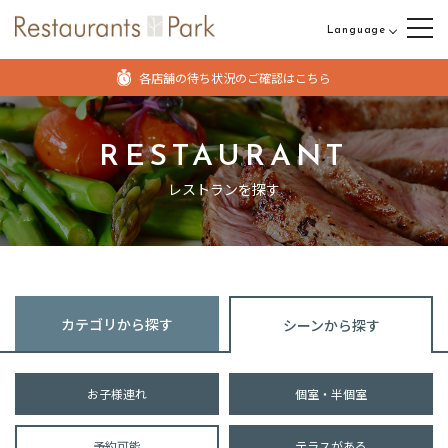
Language
日本語
各店舗の待ち状況のご確認はこちら
English
中文（繁体字）
RESTAURANT
中文（簡体字）
レストランを探す
カテゴリから探す
シーンから探す
お子様連れ
個室・半個室
予約可能
テラスがある