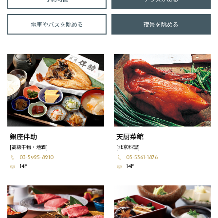
電車やバスを眺める
夜景を眺める
銀座伴助
天厨菜館
[高級干物・地酒]
[北京料理]
03-5925-8210
03-5361-1876
14F
14F