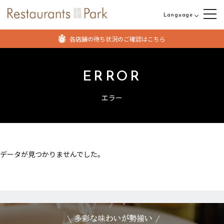
Language
日本語
各店舗の待ち状況のご確認はこちら
English
中文（繁体字）
ERROR
中文（簡体字）
エラー
データが見つかりませんでした。