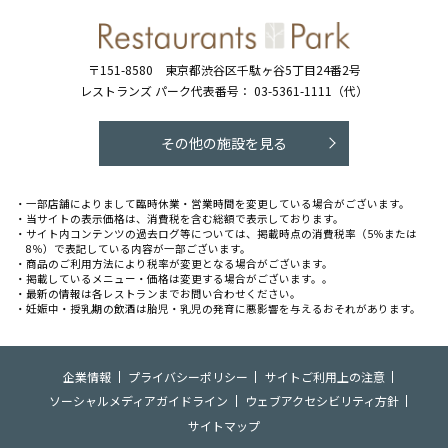
〒151-8580
東京都渋谷区千駄ヶ谷5丁目24番2号
レストランズ パーク代表番号：
03-5361-1111（代）
その他の施設を見る
・一部店舗によりまして臨時休業・営業時間を変更している場合がございます。
・当サイトの表示価格は、消費税を含む総額で表示しております。
・サイト内コンテンツの過去ログ等については、掲載時点の消費税率（5％または
8％）で表記している内容が一部ございます。
・商品のご利用方法により税率が変更となる場合がございます。
・掲載しているメニュー・価格は変更する場合がございます。。
・最新の情報は各レストランまでお問い合わせください。
・妊娠中・授乳期の飲酒は胎児・乳児の発育に悪影響を与えるおそれがあります。
企業情報
プライバシーポリシー
サイトご利用上の注意
ソーシャルメディアガイドライン
ウェブアクセシビリティ方針
サイトマップ